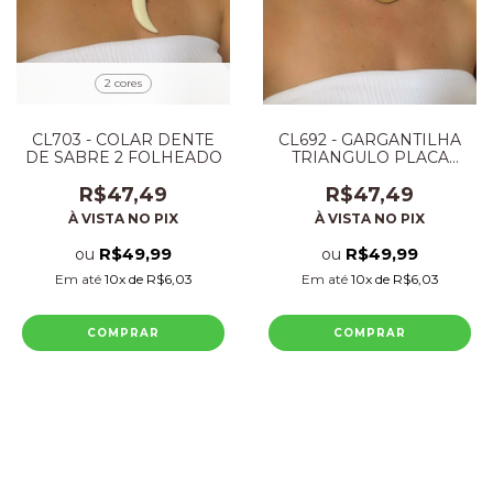
2 cores
CL703 - COLAR DENTE
CL692 - GARGANTILHA
DE SABRE 2 FOLHEADO
TRIANGULO PLACA
FOLHEADO
R$47,49
R$47,49
À VISTA NO PIX
À VISTA NO PIX
R$49,99
R$49,99
ou
ou
Em até
10
x de
R$6,03
Em até
10
x de
R$6,03
COMPRAR
COMPRAR