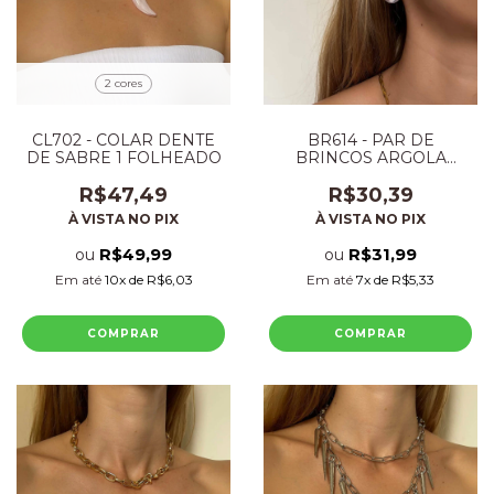
2 cores
CL702 - COLAR DENTE
BR614 - PAR DE
DE SABRE 1 FOLHEADO
BRINCOS ARGOLA
ACRILICO FOLHEADO
R$47,49
R$30,39
À VISTA NO PIX
À VISTA NO PIX
R$49,99
R$31,99
ou
ou
Em até
10
x de
R$6,03
Em até
7
x de
R$5,33
COMPRAR
COMPRAR