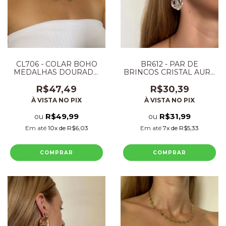
CL706 - COLAR BOHO
BR612 - PAR DE
MEDALHAS DOURADO
BRINCOS CRISTAL AURA
FOLHEADO
FOLHEADO
R$47,49
R$30,39
À VISTA NO PIX
À VISTA NO PIX
R$49,99
R$31,99
ou
ou
Em até
10
x de
R$6,03
Em até
7
x de
R$5,33
COMPRAR
COMPRAR