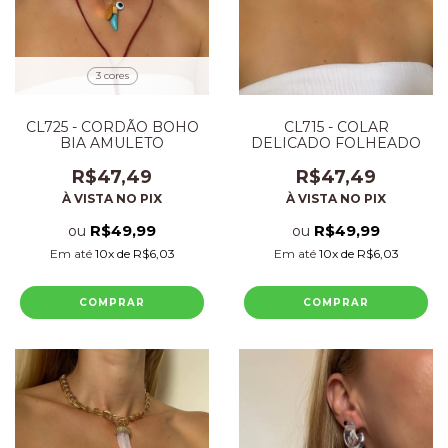
3 cores
CL725 - CORDÃO BOHO
CL715 - COLAR
BIA AMULETO
DELICADO FOLHEADO
R$47,49
R$47,49
À VISTA NO PIX
À VISTA NO PIX
R$49,99
R$49,99
ou
ou
Em até
10
x de
R$6,03
Em até
10
x de
R$6,03
COMPRAR
COMPRAR