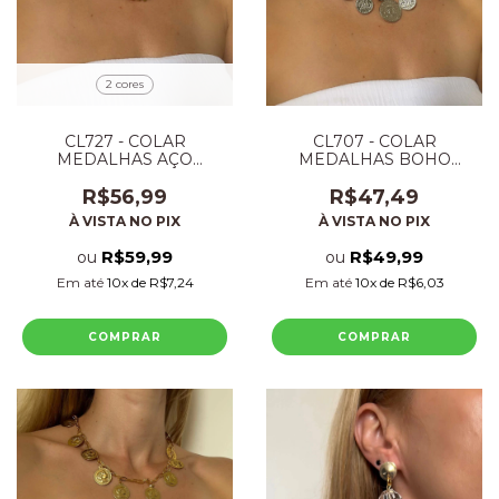
2 cores
CL727 - COLAR
CL707 - COLAR
MEDALHAS AÇO
MEDALHAS BOHO
PREMIUM
PRATA FOLHEADO
R$56,99
R$47,49
À VISTA NO PIX
À VISTA NO PIX
R$59,99
R$49,99
ou
ou
Em até
10
x de
R$7,24
Em até
10
x de
R$6,03
COMPRAR
COMPRAR