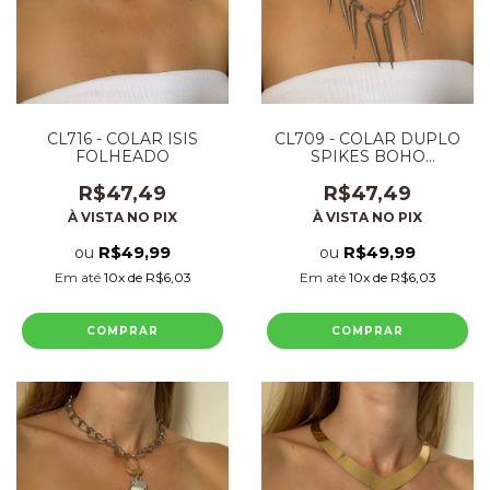
CL716 - COLAR ISIS
CL709 - COLAR DUPLO
FOLHEADO
SPIKES BOHO
FOLHEADO
R$47,49
R$47,49
À VISTA NO PIX
À VISTA NO PIX
R$49,99
R$49,99
ou
ou
Em até
10
x de
R$6,03
Em até
10
x de
R$6,03
COMPRAR
COMPRAR