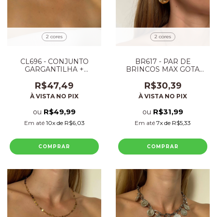
2 cores
2 cores
CL696 - CONJUNTO
BR617 - PAR DE
GARGANTILHA +
BRINCOS MAX GOTA
BRINCO ESFERAS
FOLHEADO
FOLHEADO
R$47,49
R$30,39
À VISTA NO PIX
À VISTA NO PIX
R$49,99
R$31,99
ou
ou
Em até
10
x de
R$6,03
Em até
7
x de
R$5,33
COMPRAR
COMPRAR