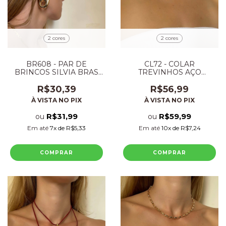
2 cores
2 cores
BR608 - PAR DE
CL72 - COLAR
BRINCOS SILVIA BRAS
TREVINHOS AÇO
COM FECHO ESFERA
PREMIUM
FOLHEADO
R$30,39
R$56,99
À VISTA NO PIX
À VISTA NO PIX
R$31,99
R$59,99
ou
ou
Em até
7
x de
R$5,33
Em até
10
x de
R$7,24
COMPRAR
COMPRAR