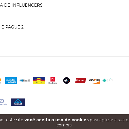
 DE INFLUENCERS
 E PAGUE 2
or este site
você aceita o uso de cookies
para agilizar a sua 
compra.