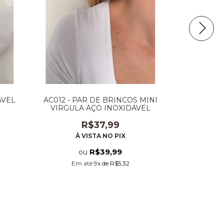
AVEL
AC012 - PAR DE BRINCOS MINI
AC006 
VIRGULA AÇO INOXIDAVEL
CARACOL
R$37,99
À VISTA NO PIX
À 
R$39,99
ou
Em até
9
x de
R$5,32
Em 