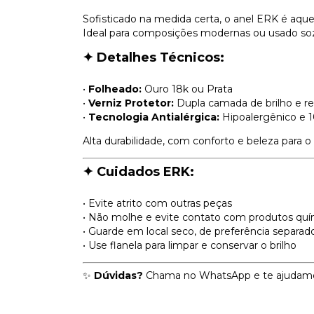
Sofisticado na medida certa, o anel ERK é aqu
Ideal para composições modernas ou usado so
✦ Detalhes Técnicos:
•
Folheado:
Ouro 18k ou Prata
•
Verniz Protetor:
Dupla camada de brilho e re
•
Tecnologia Antialérgica:
Hipoalergênico e 
Alta durabilidade, com conforto e beleza para o 
✦ Cuidados ERK:
• Evite atrito com outras peças
• Não molhe e evite contato com produtos quí
• Guarde em local seco, de preferência separad
• Use flanela para limpar e conservar o brilho
✨
Dúvidas?
Chama no WhatsApp e te ajudam