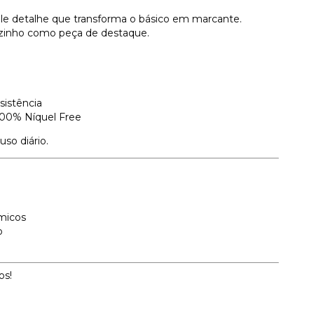
ele detalhe que transforma o básico em marcante.
zinho como peça de destaque.
sistência
100% Níquel Free
uso diário.
micos
o
os!