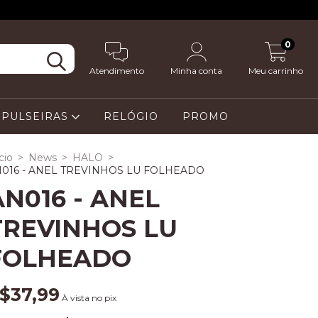
0
Atendimento
Minha conta
Meu carrinho
PULSEIRAS
RELÓGIO
PROMO
cio
>
News
>
HALO
>
016 - ANEL TREVINHOS LU FOLHEADO
AN016 - ANEL
TREVINHOS LU
FOLHEADO
$37,99
À vista no pix