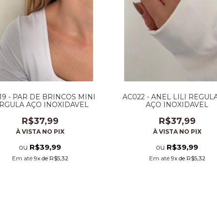
19 - PAR DE BRINCOS MINI
AC022 - ANEL LILI REGUL
IRGULA AÇO INOXIDAVEL
AÇO INOXIDAVEL
R$37,99
R$37,99
À VISTA NO PIX
À VISTA NO PIX
R$39,99
R$39,99
ou
ou
Em até
9
x de
R$5,32
Em até
9
x de
R$5,32