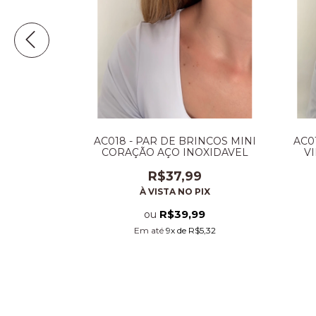
INCOS GOTA
AC018 - PAR DE BRINCOS MINI
AC0
NOXIDAVEL
CORAÇÃO AÇO INOXIDAVEL
V
9
R$37,99
PIX
À VISTA NO PIX
9
R$39,99
ou
5,32
Em até
9
x de
R$5,32