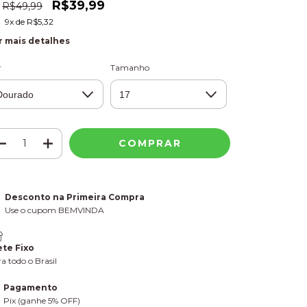
R$39,99
R$49,99
9
x de
R$5,32
r mais detalhes
r
Tamanho
Desconto na Primeira Compra
Use o cupom BEMVINDA
ete Fixo
a todo o Brasil
Pagamento
Pix (ganhe 5% OFF)