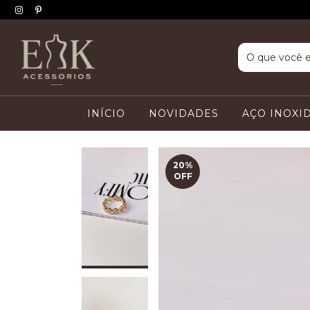
INÍCIO
NOVIDADES
AÇO INOXI
20
%
OFF