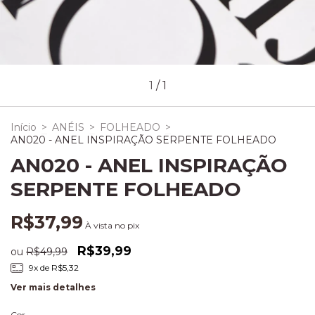
1
/
1
Início
>
ANÉIS
>
FOLHEADO
>
AN020 - ANEL INSPIRAÇÃO SERPENTE FOLHEADO
AN020 - ANEL INSPIRAÇÃO
SERPENTE FOLHEADO
R$37,99
À vista no pix
R$39,99
ou
R$49,99
9
x de
R$5,32
Ver mais detalhes
Cor