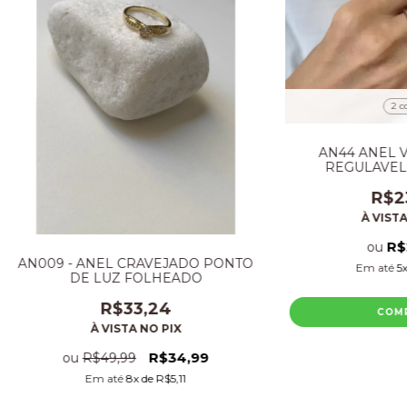
2 c
AN44 ANEL 
REGULAVEL
R$2
À VISTA
R$
ou
AN009 - ANEL CRAVEJADO PONTO
Em até
5
DE LUZ FOLHEADO
R$33,24
COM
À VISTA NO PIX
R$34,99
ou
R$49,99
Em até
8
x de
R$5,11