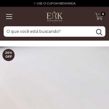
✨ USE O CUPOM BEMVINDA
0
20
%
OFF