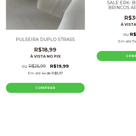
SALE ERK- B
BRINCOS A
FOLH
R$3
À VISTA
R$
ou
PULSEIRA DUPLO STRASS
Em até
7
R$18,99
COM
À VISTA NO PIX
R$19,99
ou
R$26,99
Em até
4
x de
R$5,57
COMPRAR