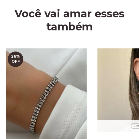
Você vai amar esses
também
26
%
OFF
2 c