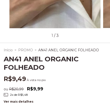
1
/
3
Início
>
PROMO
>
AN41 ANEL ORGANIC FOLHEADO
AN41 ANEL ORGANIC
FOLHEADO
R$9,49
À vista no pix
R$9,99
ou
R$20,99
2
x de
R$5,48
Ver mais detalhes