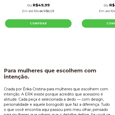
R$49,99
R$
ou
ou
Em até
10
x de
R$6,03
Em até
10
COMPRAR
COM
Para mulheres que escolhem com
intenção.
Criada por Érika Cristina para mulheres que escolhem com
intenção. A ERK existe porque acredito que acessório é
atitude. Cada peça é selecionada a dedo — com design,
personalidade e aquele borogodó que faz a diferença. Tudo
o que você encontra aqui passou pelo meu olhar, pensado
para mulheres que sabem que o detalhe define. Se você se