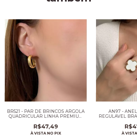
BR521 - PAR DE BRINCOS ARGOLA
AN97 - ANE
QUADRICULAR LINHA PREMIUM
REGULAVEL BR
TAM P
R$47,49
R$4
À VISTA NO PIX
À VISTA