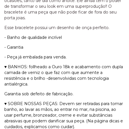
ocasiões, tanto de dia como anoite. Ele ainda tem o poder
de transformar o seu look em uma superprodução!! O
bracelete é uma peça que não pode ficar de fora do seu
porta joias.
Esse bracelete possui um desenho de onça perfeito.
- Banho de qualidade incrível
- Garantia
- Peça já embalada para venda.
♥ BANHOS: follheado a Ouro 18k e acabamento com dupla
camada de verniz o que faz com que aumente a
resistência e o brilho -desenvolvidas com tecnologia
antialérgica.
Garantia sob defeito de fabricação.
♥ SOBRE NOSSAS PEÇAS: Devem ser retiradas para tomar
banho, ao lavar as mãos, ao entrar no mar, na piscina, ao
usar perfume, bronzeador, creme e evitar substâncias
abrasivas que podem danificar sua peça. (Na página dicas e
cuidados, explicamos como cuidar).