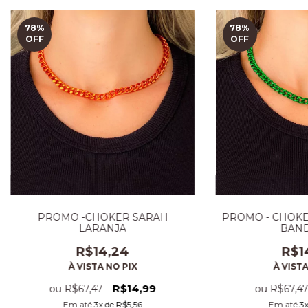
78
%
78
%
OFF
OFF
PROMO -CHOKER SARAH
PROMO - CHOKE
LARANJA
BAND
R$14,24
R$1
À VISTA NO PIX
À VISTA
R$14,99
ou
R$67,47
ou
R$67,4
Em até
3
x de
R$5,56
Em até
3