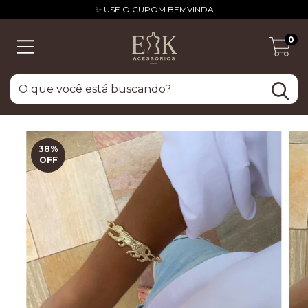
✨ USE O CUPOM BEMVINDA
0
38
%
OFF