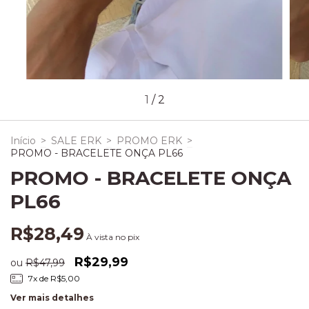
1
/
2
Início
>
SALE ERK
>
PROMO ERK
>
PROMO - BRACELETE ONÇA PL66
PROMO - BRACELETE ONÇA
PL66
R$28,49
À vista no pix
R$29,99
ou
R$47,99
7
x de
R$5,00
Ver mais detalhes