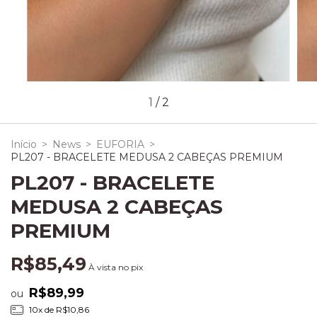
1
/
2
Início
>
News
>
EUFORIA
>
PL207 - BRACELETE MEDUSA 2 CABEÇAS PREMIUM
PL207 - BRACELETE
MEDUSA 2 CABEÇAS
PREMIUM
R$85,49
À vista no pix
R$89,99
ou
10
x de
R$10,86