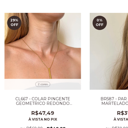
29
%
0
%
OFF
OFF
2 cores
CL667 - COLAR PINGENTE
BR587 - PAR
GEOMETRICO REDONDO
MARTELADO
PREMIUM
R$47,49
R$3
À VISTA NO PIX
À VISTA