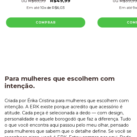
R$49,99
ou
R$69,99
ou
R$39,9
Em até
10
x de
R$6,03
Em até
9
COMPRAR
COM
Para mulheres que escolhem com
intenção.
Criada por Érika Cristina para mulheres que escolhem com
intenção. A ERK existe porque acredito que acessório é
atitude. Cada peça é selecionada a dedo — com design,
personalidade e aquele borogodó que faz a diferença. Tudo
o que você encontra aqui passou pelo meu olhar, pensado
para mulheres que sabem que o detalhe define. Se você se